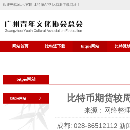
欢迎光临bitpie官网-比特派APP-比特派下载网址！
网站首页
比特派下载
bitpie网站
比特派
bitpie网站
比特币期货较周Bi
bitpie网站
来源：网络整
成都: 028-86512112