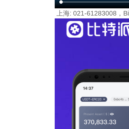
上海: 021-61283008，Bi