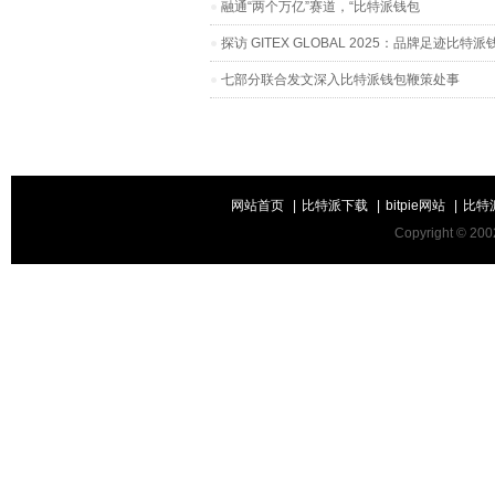
融通“两个万亿”赛道，“比特派钱包
探访 GITEX GLOBAL 2025：品牌足迹比特派
七部分联合发文深入比特派钱包鞭策处事
网站首页
|
比特派下载
|
bitpie网站
|
比特
Copyright ©