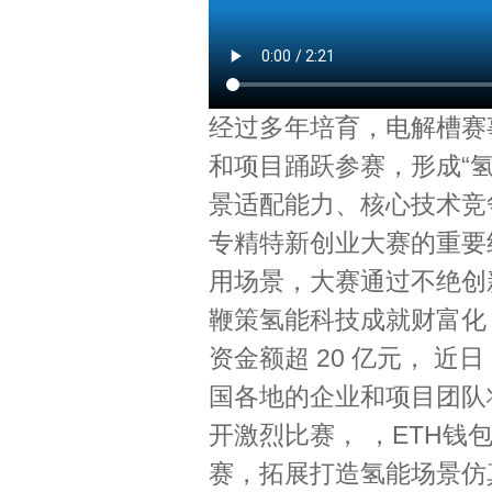
经过多年培育，电解槽赛事
和项目踊跃参赛，形成“
景适配能力、核心技术竞争
专精特新创业大赛的重要
用场景，大赛通过不绝创
鞭策氢能科技成就财富化
资金额超 20 亿元， 近
国各地的企业和项目团队
开激烈比赛， ，ETH
赛，拓展打造氢能场景仿