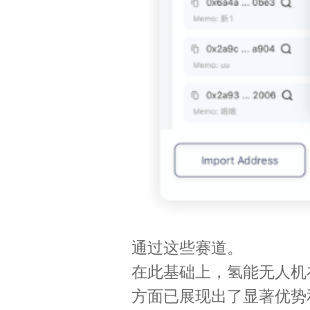
通过这些赛道。
在此基础上，氢能无人机
方面已展现出了显著优势和