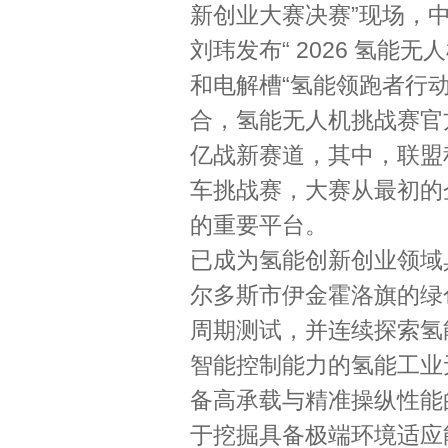
新创业大赛决赛”现场，
刘玮发布“ 2026 氢能
和电解槽“氢能领跑者行
合，氢能无人机挑战赛官
亿战新赛道，其中，联盟积
车挑战赛，大赛从最初的
的重要平台。
已成为氢能创新创业领域
尔多斯市伊金霍洛旗的绿色
周期测试，并连续探索氢
智能控制能力的氢能工业
备高承载与精准操纵性能
于挖掘具备极端环境适应