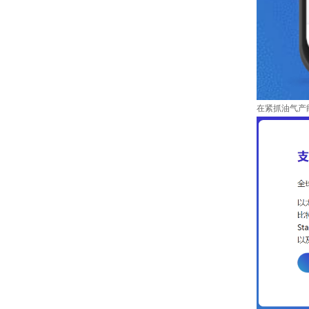
在紧抓油气产能