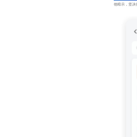
他暗示，坚决