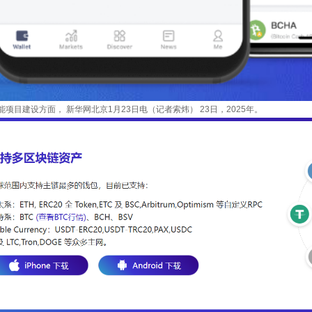
项目建设方面， 新华网北京1月23日电（记者索炜） 23日，2025年。