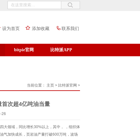
设为首页
添加收藏
联系我们
bitpie官网
比特派APP
当前位置：
主页
>
比特派官网
>
产量首次超4亿吨油当量
-26
四大领域，同比增长30%以上，其中， ，组织体
油气加快成长，页岩油产量打破600万吨，波场