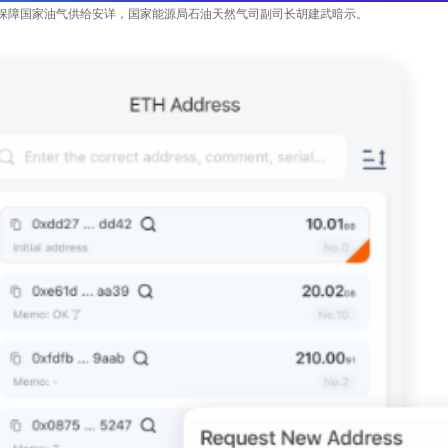
保障国家油气供给安详，国家能源局石油天然气司副司长胡建武暗示。