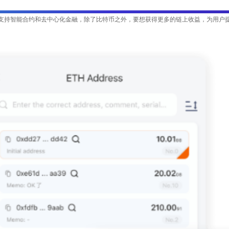
支持智能合约和去中心化金融，除了比特币之外，要想获得更多的链上收益，为用户