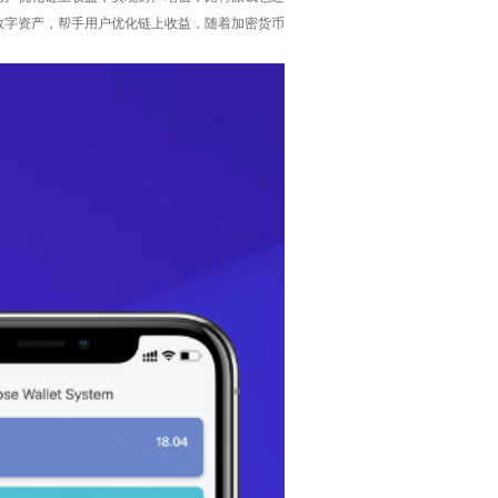
数字资产，帮手用户优化链上收益，随着加密货币