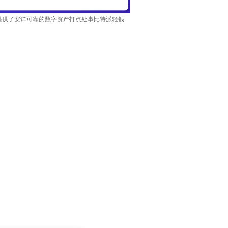
提供了安详可靠的数字资产打点处事比特派轻钱