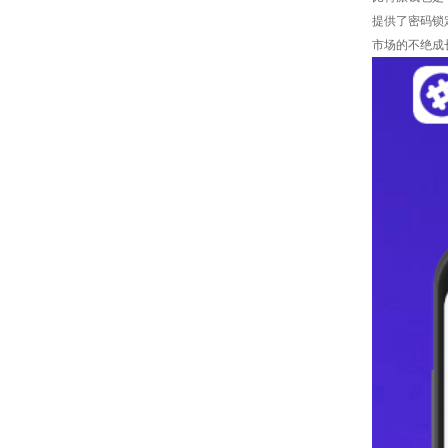
提供了密码锁
市场的不绝成