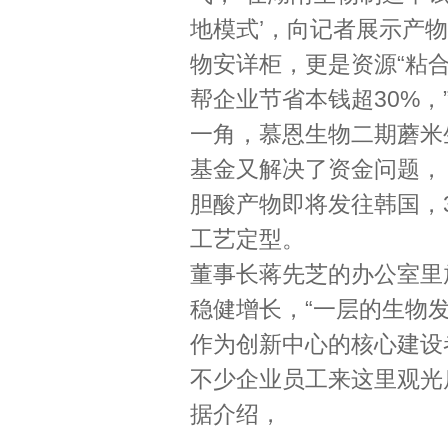
地模式’，向记者展示产
物安详柜，更是资源“粘合
帮企业节省本钱超30%
一角，慕恩生物二期蘑米
基金又解决了资金问题， 
胆酸产物即将发往韩国，
工艺定型。
董事长蒋先芝的办公室里放
稳健增长，“一层的生物发
作为创新中心的核心建设
不少企业员工来这里观光
据介绍，