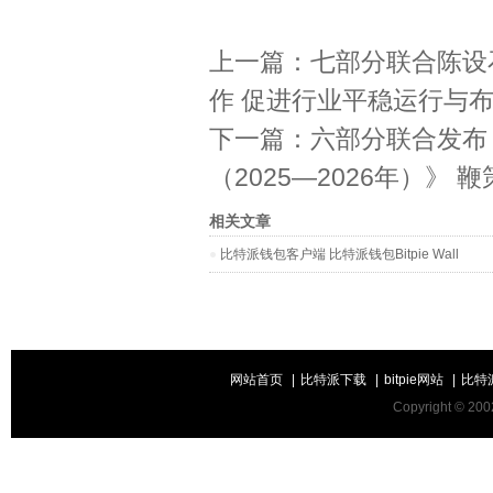
上一篇：
七部分联合陈设石化
作 促进行业平稳运行与
下一篇：
六部分联合发布《
（2025—2026年）》
相关文章
比特派钱包客户端 比特派钱包Bitpie Wall
网站首页
|
比特派下载
|
bitpie网站
|
比特
Copyright ©