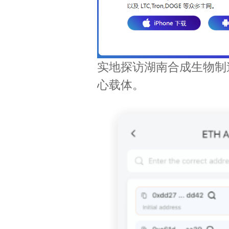
实地探访湖南合成生物制
心载体。